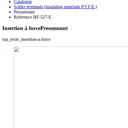
Catalogue
Solder terminals (insulating materials P.T.F.E.)
Pressmount
Reference BF-527-E
Insertion à force
Pressmount
top_texte_insertion-a-force