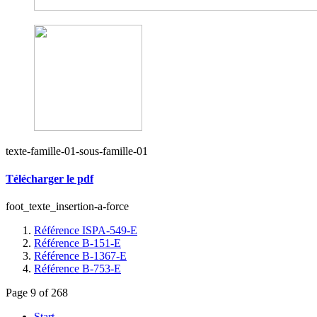
texte-famille-01-sous-famille-01
Télécharger le pdf
foot_texte_insertion-a-force
Référence ISPA-549-E
Référence B-151-E
Référence B-1367-E
Référence B-753-E
Page 9 of 268
Start