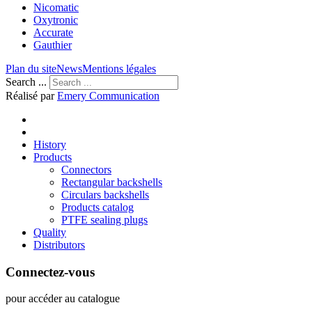
Nicomatic
Oxytronic
Accurate
Gauthier
Plan du site
News
Mentions légales
Search ...
Réalisé par
Emery Communication
History
Products
Connectors
Rectangular backshells
Circulars backshells
Products catalog
PTFE sealing plugs
Quality
Distributors
Connectez-vous
pour accéder au catalogue