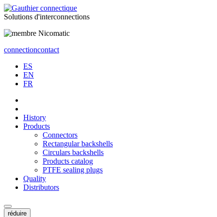
Solutions
d'interconnections
connection
contact
ES
EN
FR
History
Products
Connectors
Rectangular backshells
Circulars backshells
Products catalog
PTFE sealing plugs
Quality
Distributors
réduire