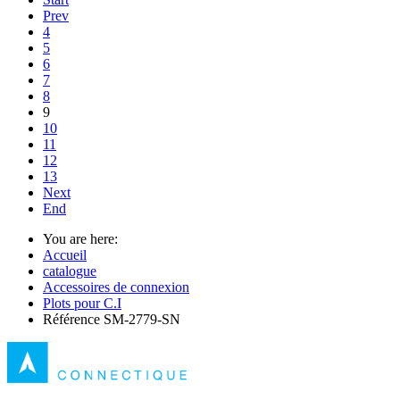
Prev
4
5
6
7
8
9
10
11
12
13
Next
End
You are here:
Accueil
catalogue
Accessoires de connexion
Plots pour C.I
Référence SM-2779-SN