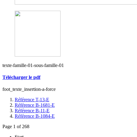
texte-famille-01-sous-famille-01
Télécharger le pdf
foot_texte_insertion-a-force
Référence T-13-E
Référence B-1681-E
Référence B-11-E
Référence B-1084-E
Page 1 of 268
Start