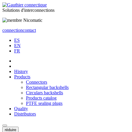
Solutions
d'interconnections
connection
contact
ES
EN
FR
History
Products
Connectors
Rectangular backshells
Circulars backshells
Products catalog
PTFE sealing plugs
Quality
Distributors
réduire