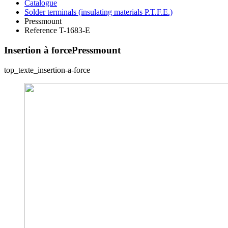
Catalogue
Solder terminals (insulating materials P.T.F.E.)
Pressmount
Reference T-1683-E
Insertion à force
Pressmount
top_texte_insertion-a-force