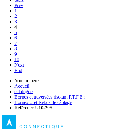
Prev
1
2
3
4
5
6
7
8
9
10
Next
End
You are here:
Accueil
catalogue
Bornes et traversées (isolant P.T.F.E.)
Bornes U et Relais de câblage
Référence U10-295