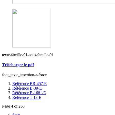
texte-famille-01-sous-famille-01
Télécharger le pdf
foot_texte_insertion-a-force
Référence BR-457-E
Référence B-39-E
Référence B-1681-E
Référence T-13-E
Page 4 of 268
Start