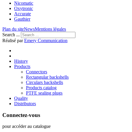
Nicomatic
Oxytronic
Accurate
Gauthier
Plan du site
News
Mentions légales
Search ...
Réalisé par
Emery Communication
History
Products
Connectors
Rectangular backshells
Circulars backshells
Products catalog
PTFE sealing plugs
Quality
Distributors
Connectez-vous
pour accéder au catalogue