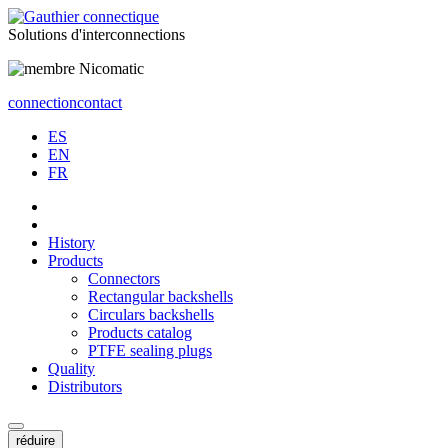
Solutions
d'interconnections
connection
contact
ES
EN
FR
History
Products
Connectors
Rectangular backshells
Circulars backshells
Products catalog
PTFE sealing plugs
Quality
Distributors
réduire