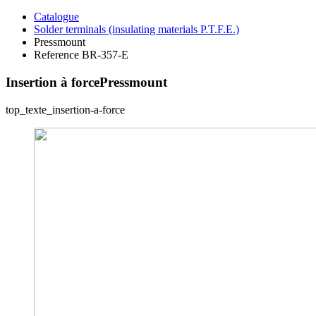
Catalogue
Solder terminals (insulating materials P.T.F.E.)
Pressmount
Reference BR-357-E
Insertion à force
Pressmount
top_texte_insertion-a-force