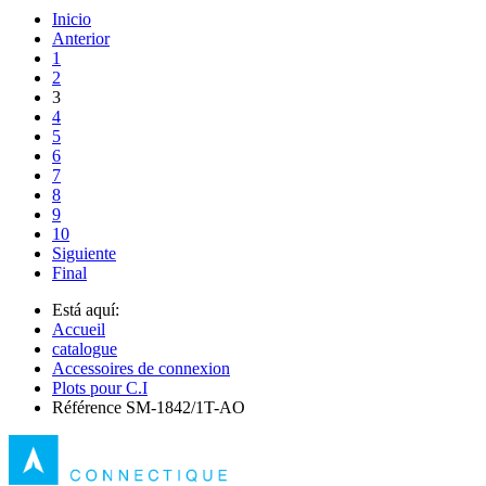
Inicio
Anterior
1
2
3
4
5
6
7
8
9
10
Siguiente
Final
Está aquí:
Accueil
catalogue
Accessoires de connexion
Plots pour C.I
Référence SM-1842/1T-AO