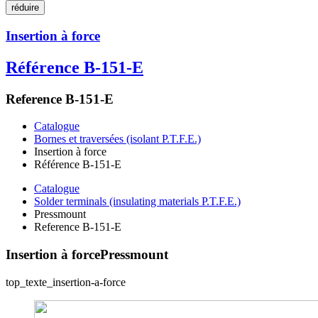
réduire
Insertion à force
Référence B-151-E
Reference B-151-E
Catalogue
Bornes et traversées (isolant P.T.F.E.)
Insertion à force
Référence B-151-E
Catalogue
Solder terminals (insulating materials P.T.F.E.)
Pressmount
Reference B-151-E
Insertion à force
Pressmount
top_texte_insertion-a-force