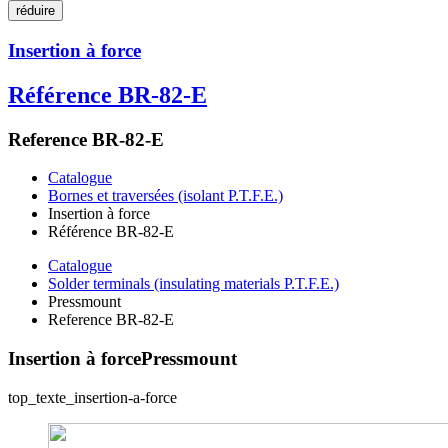
réduire
Insertion à force
Référence BR-82-E
Reference BR-82-E
Catalogue
Bornes et traversées (isolant P.T.F.E.)
Insertion à force
Référence BR-82-E
Catalogue
Solder terminals (insulating materials P.T.F.E.)
Pressmount
Reference BR-82-E
Insertion à force
Pressmount
top_texte_insertion-a-force