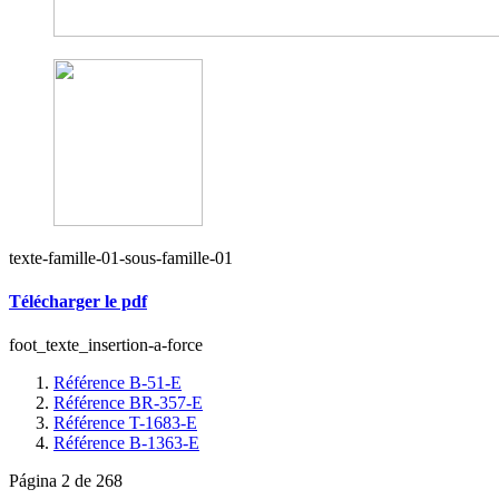
texte-famille-01-sous-famille-01
Télécharger le pdf
foot_texte_insertion-a-force
Référence B-51-E
Référence BR-357-E
Référence T-1683-E
Référence B-1363-E
Página 2 de 268