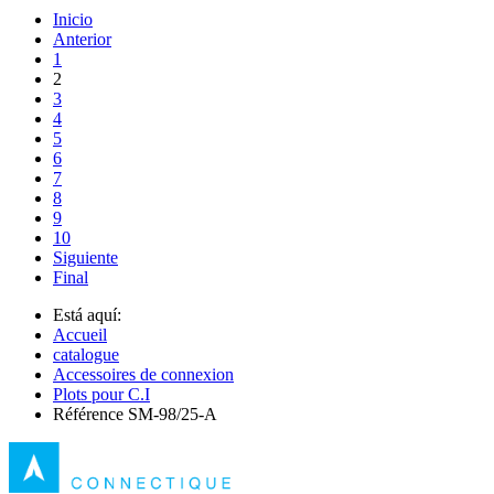
Inicio
Anterior
1
2
3
4
5
6
7
8
9
10
Siguiente
Final
Está aquí:
Accueil
catalogue
Accessoires de connexion
Plots pour C.I
Référence SM-98/25-A