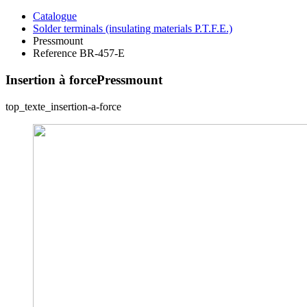
Catalogue
Solder terminals (insulating materials P.T.F.E.)
Pressmount
Reference BR-457-E
Insertion à force
Pressmount
top_texte_insertion-a-force