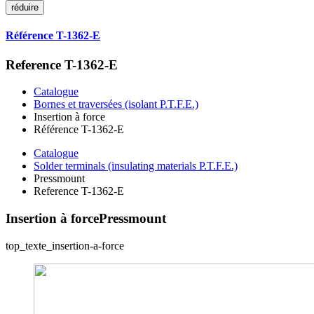
réduire
Référence T-1362-E
Reference T-1362-E
Catalogue
Bornes et traversées (isolant P.T.F.E.)
Insertion à force
Référence T-1362-E
Catalogue
Solder terminals (insulating materials P.T.F.E.)
Pressmount
Reference T-1362-E
Insertion à force
Pressmount
top_texte_insertion-a-force