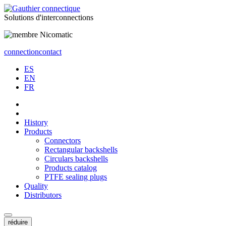
Solutions
d'interconnections
connection
contact
ES
EN
FR
History
Products
Connectors
Rectangular backshells
Circulars backshells
Products catalog
PTFE sealing plugs
Quality
Distributors
réduire