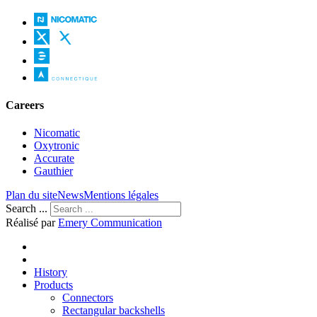
Careers
Nicomatic
Oxytronic
Accurate
Gauthier
Plan du site
News
Mentions légales
Search ...
Réalisé par
Emery Communication
History
Products
Connectors
Rectangular backshells