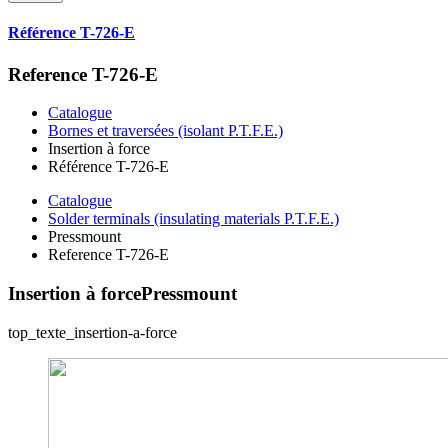
Référence T-726-E
Reference T-726-E
Catalogue
Bornes et traversées (isolant P.T.F.E.)
Insertion à force
Référence T-726-E
Catalogue
Solder terminals (insulating materials P.T.F.E.)
Pressmount
Reference T-726-E
Insertion à force
Pressmount
top_texte_insertion-a-force