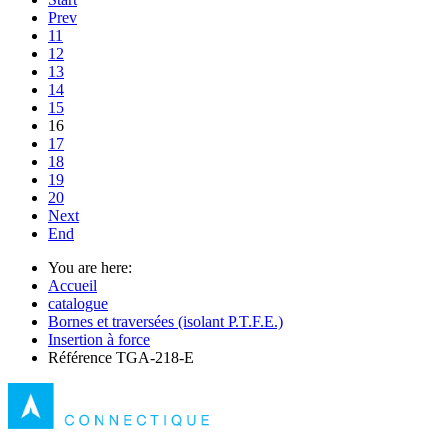
Prev
11
12
13
14
15
16
17
18
19
20
Next
End
You are here:
Accueil
catalogue
Bornes et traversées (isolant P.T.F.E.)
Insertion à force
Référence TGA-218-E