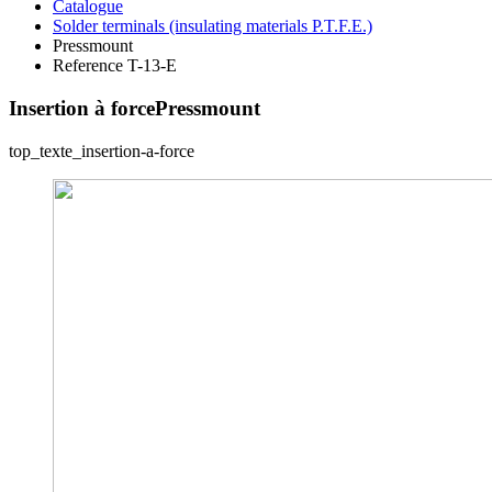
Catalogue
Solder terminals (insulating materials P.T.F.E.)
Pressmount
Reference T-13-E
Insertion à force
Pressmount
top_texte_insertion-a-force