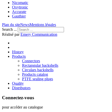
Nicomatic
Oxytronic
Accurate
Gauthier
Plan du site
News
Mentions légales
Search ...
Réalisé par
Emery Communication
History
Products
Connectors
Rectangular backshells
Circulars backshells
Products catalog
PTFE sealing plugs
Quality
Distributors
Connectez-vous
pour accéder au catalogue