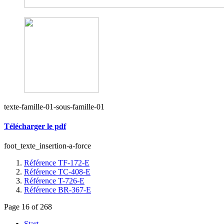
texte-famille-01-sous-famille-01
Télécharger le pdf
foot_texte_insertion-a-force
Référence TF-172-E
Référence TC-408-E
Référence T-726-E
Référence BR-367-E
Page 16 of 268
Start