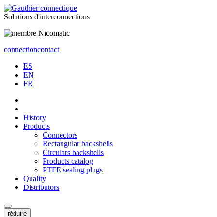
Solutions
d'interconnections
connection
contact
ES
EN
FR
History
Products
Connectors
Rectangular backshells
Circulars backshells
Products catalog
PTFE sealing plugs
Quality
Distributors
réduire