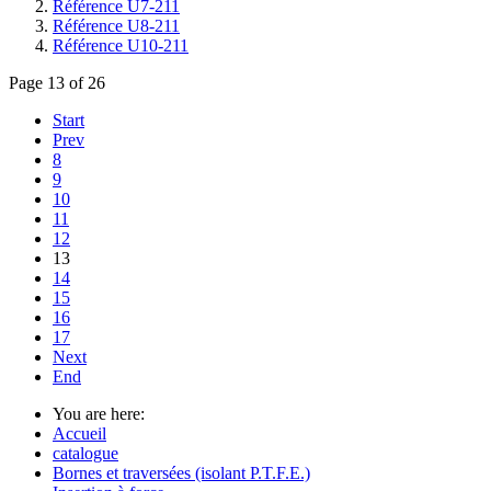
Référence U7-211
Référence U8-211
Référence U10-211
Page 13 of 26
Start
Prev
8
9
10
11
12
13
14
15
16
17
Next
End
You are here:
Accueil
catalogue
Bornes et traversées (isolant P.T.F.E.)