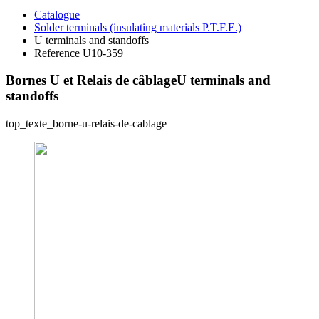
Catalogue
Solder terminals (insulating materials P.T.F.E.)
U terminals and standoffs
Reference U10-359
Bornes U et Relais de câblage
U terminals and
standoffs
top_texte_borne-u-relais-de-cablage