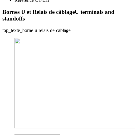
Reference U1-211
Bornes U et Relais de câblage
U terminals and
standoffs
top_texte_borne-u-relais-de-cablage