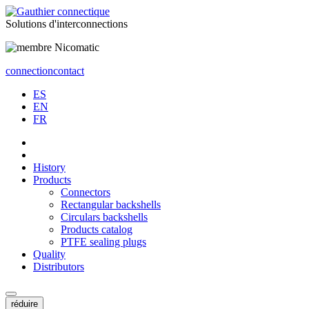
Solutions
d'interconnections
connection
contact
ES
EN
FR
History
Products
Connectors
Rectangular backshells
Circulars backshells
Products catalog
PTFE sealing plugs
Quality
Distributors
réduire