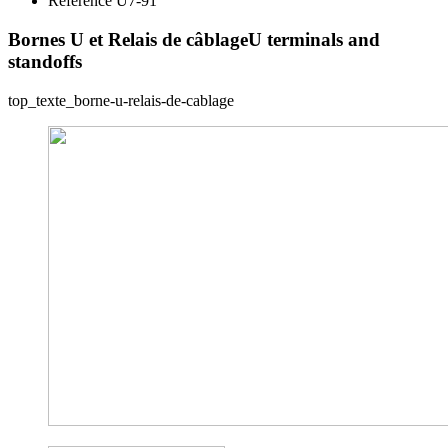
Reference U7-91
Bornes U et Relais de câblage
U terminals and
standoffs
top_texte_borne-u-relais-de-cablage