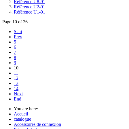
Référence U8-91
Référence U2-91
Référence U1-91
Page 10 of 26
Start
Prev
5
6
7
8
9
10
11
12
13
14
Next
End
You are here:
Accueil
catalogue
Accessoires de connexion