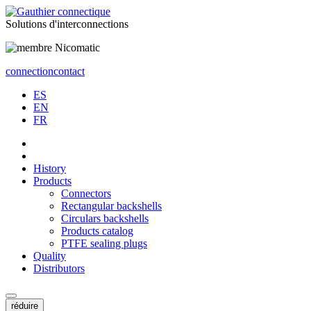
Solutions
d'interconnections
connection
contact
ES
EN
FR
History
Products
Connectors
Rectangular backshells
Circulars backshells
Products catalog
PTFE sealing plugs
Quality
Distributors
réduire