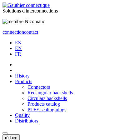
Solutions
d'interconnections
connection
contact
ES
EN
FR
History
Products
Connectors
Rectangular backshells
Circulars backshells
Products catalog
PTFE sealing plugs
Quality
Distributors
réduire