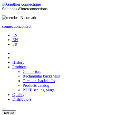
Solutions
d'interconnections
connection
contact
ES
EN
FR
History
Products
Connectors
Rectangular backshells
Circulars backshells
Products catalog
PTFE sealing plugs
Quality
Distributors
réduire