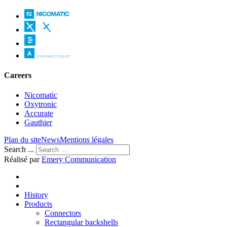
Careers
Nicomatic
Oxytronic
Accurate
Gauthier
Plan du site
News
Mentions légales
Search ...
Réalisé par
Emery Communication
History
Products
Connectors
Rectangular backshells