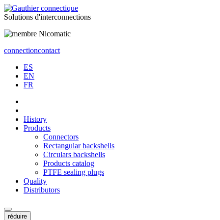
Solutions
d'interconnections
connection
contact
ES
EN
FR
History
Products
Connectors
Rectangular backshells
Circulars backshells
Products catalog
PTFE sealing plugs
Quality
Distributors
réduire