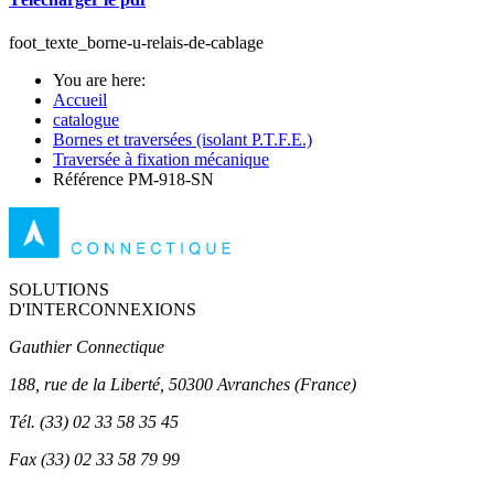
foot_texte_borne-u-relais-de-cablage
You are here:
Accueil
catalogue
Bornes et traversées (isolant P.T.F.E.)
Traversée à fixation mécanique
Référence PM-918-SN
SOLUTIONS
D'INTERCONNEXIONS
Gauthier Connectique
188, rue de la Liberté, 50300 Avranches (France)
Tél.
(33) 02 33 58 35 45
Fax
(33) 02 33 58 79 99