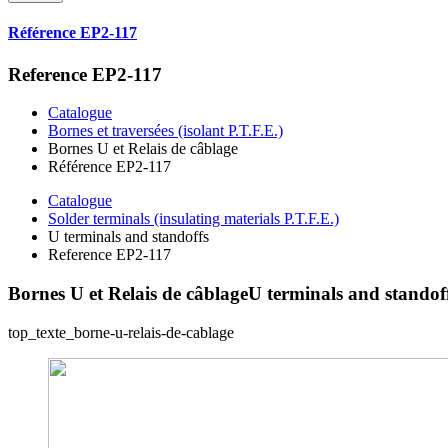
Référence EP2-117
Reference EP2-117
Catalogue
Bornes et traversées (isolant P.T.F.E.)
Bornes U et Relais de câblage
Référence EP2-117
Catalogue
Solder terminals (insulating materials P.T.F.E.)
U terminals and standoffs
Reference EP2-117
Bornes U et Relais de câblage
U terminals and standof
top_texte_borne-u-relais-de-cablage