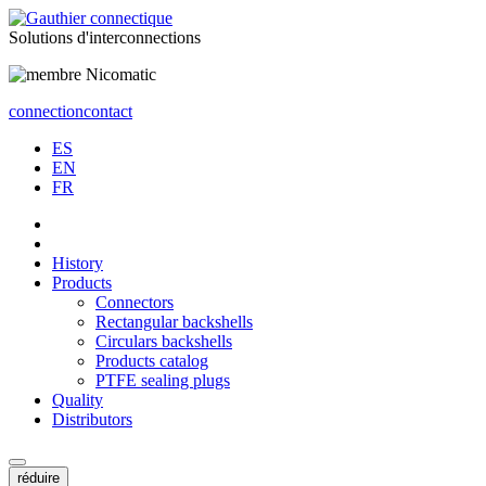
Solutions
d'interconnections
connection
contact
ES
EN
FR
History
Products
Connectors
Rectangular backshells
Circulars backshells
Products catalog
PTFE sealing plugs
Quality
Distributors
réduire