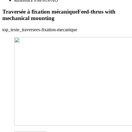
Reference PM-919-AO
Traversée à fixation mécanique
Feed-thrus with
mechanical mounting
top_texte_traversees-fixation-mecanique