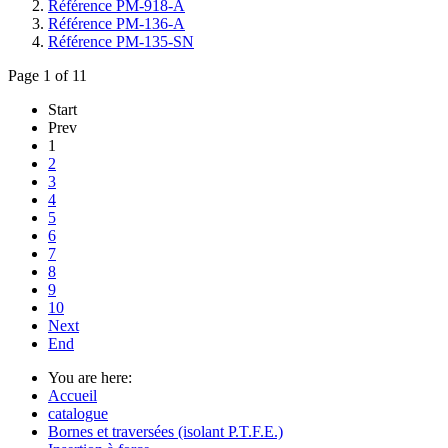
Référence PM-918-A
Référence PM-136-A
Référence PM-135-SN
Page 1 of 11
Start
Prev
1
2
3
4
5
6
7
8
9
10
Next
End
You are here:
Accueil
catalogue
Bornes et traversées (isolant P.T.F.E.)